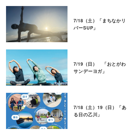
7/18（土）「まちなかリ
バーSUP」
7/19（日） 「おとがわ
サンデーヨガ」
7/18（土）19（日）「あ
る日の乙川」