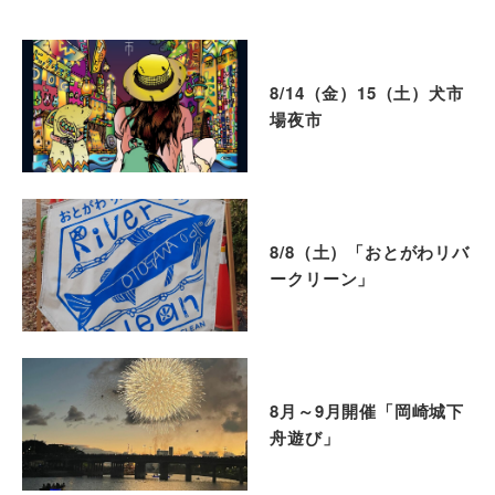
8/14（金）15（土）犬市
場夜市
8/8（土）「おとがわリバ
ークリーン」
8月～9月開催「岡崎城下
舟遊び」