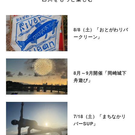
8/8（土）「おとがわリバ
ークリーン」
8月～9月開催「岡崎城下
舟遊び」
7/18（土）「まちなかリ
バーSUP」