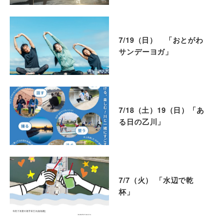
7/19（日） 「おとがわ
サンデーヨガ」
7/18（土）19（日）「あ
る日の乙川」
7/7（火） 「水辺で乾
杯」