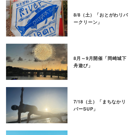
8/8（土）「おとがわリバ
ークリーン」
8月～9月開催「岡崎城下
舟遊び」
7/18（土）「まちなかリ
バーSUP」