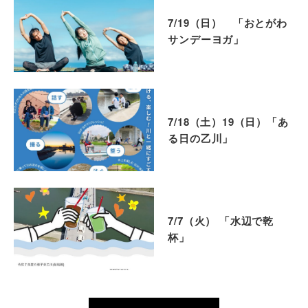
7/19（日） 「おとがわ
サンデーヨガ」
7/18（土）19（日）「あ
る日の乙川」
7/7（火） 「水辺で乾
杯」